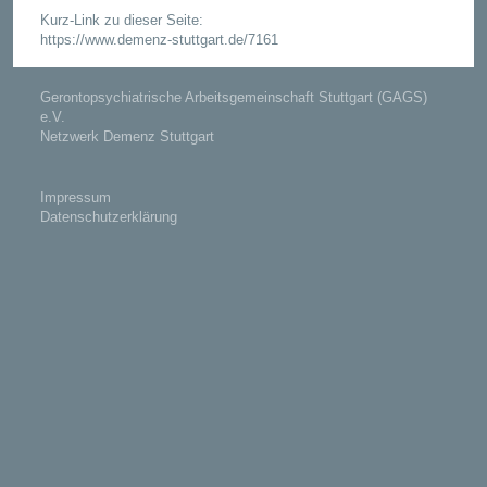
Kurz-Link zu dieser Seite:
https://www.demenz-stuttgart.de/7161
Gerontopsychiatrische Arbeitsgemeinschaft Stuttgart (GAGS)
e.V.
Netzwerk Demenz Stuttgart
Impressum
Datenschutzerklärung