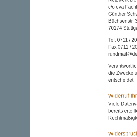
c/o eva Fac
Günther Sch
Büchsenstr. 
70174 Stuttga
Tel. 0711 / 2
Fax 0711 / 2
rundmail@dem
Verantwortlic
die Zwecke u
entscheidet.
Widerruf Ih
Viele Datenv
bereits ertei
Rechtmäßigke
Widerspruc