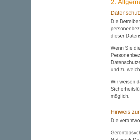
2. Allgem
Datenschut
Die Betreibe
personenbezo
dieser Daten
Wenn Sie di
Personenbezo
Datenschutzer
und zu welc
Wir weisen da
Sicherheitslü
möglich.
Hinweis zur
Die verantwor
Gerontopsych
Netzwerk Dem