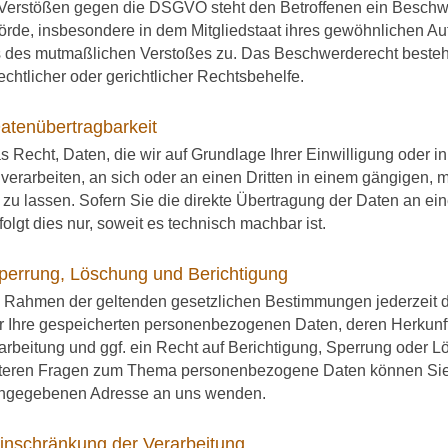
 Verstößen gegen die DSGVO steht den Betroffenen ein Beschwe
rde, insbesondere in dem Mitgliedstaat ihres gewöhnlichen Aufe
s des mutmaßlichen Verstoßes zu. Das Beschwerderecht besteh
chtlicher oder gerichtlicher Rechtsbehelfe.
atenübertragbarkeit
 Recht, Daten, die wir auf Grundlage Ihrer Einwilligung oder in
t verarbeiten, an sich oder an einen Dritten in einem gängigen
zu lassen. Sofern Sie die direkte Übertragung der Daten an ei
folgt dies nur, soweit es technisch machbar ist.
perrung, Löschung und Berichtigung
 Rahmen der geltenden gesetzlichen Bestimmungen jederzeit da
r Ihre gespeicherten personenbezogenen Daten, deren Herkun
arbeitung und ggf. ein Recht auf Berichtigung, Sperrung oder L
teren Fragen zum Thema personenbezogene Daten können Sie si
ngegebenen Adresse an uns wenden.
inschränkung der Verarbeitung