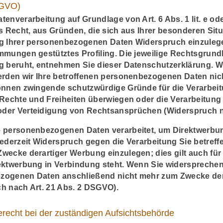
SGVO)
tenverarbeitung auf Grundlage von Art. 6 Abs. 1 lit. e od
as Recht, aus Gründen, die sich aus Ihrer besonderen Sit
g Ihrer personenbezogenen Daten Widerspruch einzulegen;
mmungen gestütztes Profiling. Die jeweilige Rechtsgrund
g beruht, entnehmen Sie dieser Datenschutzerklärung. 
erden wir Ihre betroffenen personenbezogenen Daten nich
önnen zwingende schutzwürdige Gründe für die Verarbeit
 Rechte und Freiheiten überwiegen oder die Verarbeitun
der Verteidigung von Rechtsansprüchen (Widerspruch na
 personenbezogenen Daten verarbeitet, um Direktwerbun
jederzeit Widerspruch gegen die Verarbeitung Sie betre
wecke derartiger Werbung einzulegen; dies gilt auch für d
ektwerbung in Verbindung steht. Wenn Sie widersprechen
zogenen Daten anschließend nicht mehr zum Zwecke de
h nach Art. 21 Abs. 2 DSGVO).
echt bei der zuständigen Aufsichtsbehörde