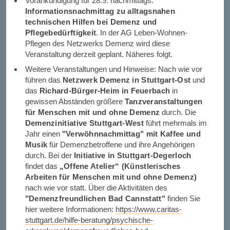
Vorankündigung für 28.9. nachmittags:
Informationsnachmittag zu alltagsnahen
technischen Hilfen bei Demenz und
Pflegebedürftigkeit
. In der AG Leben-Wohnen-
Pflegen des Netzwerks Demenz wird diese
Veranstaltung derzeit geplant. Näheres folgt.
Weitere Veranstaltungen und Hinweise: Nach wie vor
führen das
Netzwerk Demenz in Stuttgart-Ost
und
das
Richard-Bürger-Heim in Feuerbach
in
gewissen Abständen größere
Tanzveranstaltungen
für Menschen mit und ohne Demenz
durch. Die
Demenzinitiative Stuttgart-West
führt mehrmals im
Jahr einen
"Verwöhnnachmittag" mit Kaffee und
Musik
für Demenzbetroffene und ihre Angehörigen
durch. Bei der
Initiative in Stuttgart-Degerloch
findet das
„Offene Atelier“ (Künstlerisches
Arbeiten für Menschen mit und ohne Demenz)
nach wie vor statt. Über die Aktivitäten des
"Demenzfreundlichen Bad Cannstatt"
finden Sie
hier weitere Informationen:
https://www.caritas-
stuttgart.de/hilfe-beratung/psychische-