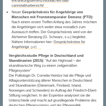
erkrankung/demenzfreundliches-bad-
cannstatt/uebersicht/
Neuer
Gesprächskreis für Angehörige von
Menschen mit Frontotemporaler Demenz (FTD)
:
Nach einem ersten Treffen Anfang des Jahres möchten
die Angehörigen sich weiter etwa monatlich zum
Austausch treffen. Der Gesprächskreis wird von der
Alzheimer Beratung (G. Schwarz, s.u.) begleitet.
Nähere Informationen hier:
Gesprächskreise für
Angehörige
Vergleichsstudie Pflege in Deutschland und
Skandinavien (2015)
: "Auf der Highroad – der
skandinavische Weg zu einem zeitgemäßen
Pflegesystem"
Die Politologin Dr. Cornelia Heintze hat die Pflege und
Alltagsunterstützung älterer Menschen in Deutschland
und Skandinavien (Dänemark, Finnland, Island,
Norwegen und Schweden) im Auftrag der Friedrich-Ebert-
Stiftung verglichen. In der Expertise analysiert sie die
Unterschiede und macht auf grundlegende Probleme des
deutschen Pflegesystems und der Pflegepolitik