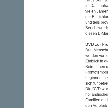
Haus Sonnwei
Im Dateianha
vielen Jahre
der Einricht
und teils pr
Bericht wurd
diesen E-Mail
DVD zur Fr
Drei Mensche
werden von e
Einblick in 
Betroffenen 
Frontotempor
beginnen mei
sich für bet
Die DVD wurd
holländische
Familien mit 
den Verbleib