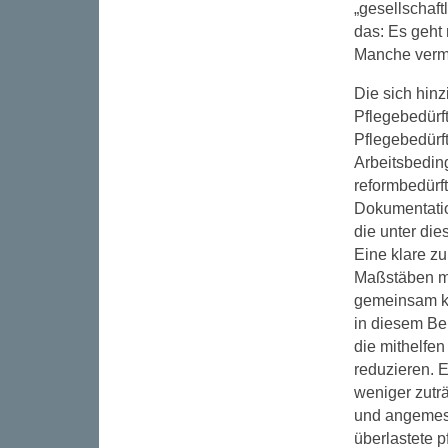
„gesellschaft
das: Es geht 
Manche vermit
Die sich hin
Pflegebedürft
Pflegebedürft
Arbeitsbedin
reformbedürf
Dokumentatio
die unter di
Eine klare z
Maßstäben me
gemeinsam kos
in diesem Ber
die mithelfen
reduzieren. E
weniger zuträ
und angemes
überlastete 