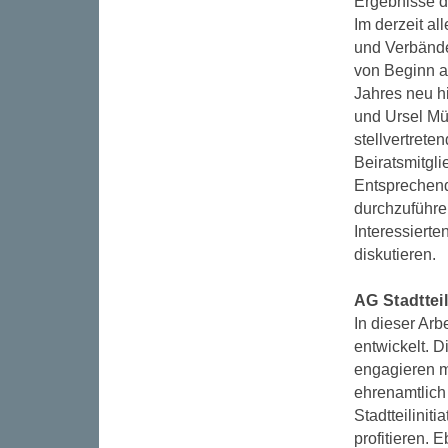
Ergebnisse d
Im derzeit al
und Verbände
von Beginn an
Jahres neu h
und Ursel Mül
stellvertrete
Beiratsmitgli
Entsprechend
durchzuführen
Interessierte
diskutieren.
AG Stadtteil
In dieser Arb
entwickelt. D
engagieren m
ehrenamtlich
Stadtteilinit
profitieren. 