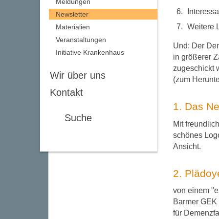
Meldungen
Interessa
Newsletter
Weitere 
Materialien
Veranstaltungen
Und: Der Dem
Initiative Krankenhaus
in größerer 
zugeschickt 
Wir über uns
(zum Herunte
Kontakt
1. Das N
Suche
Mit freundli
schönes Logo
Ansicht.
2. Plädoy
von einem "e
Barmer GEK v
für Demenzfa