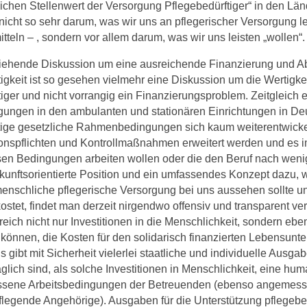
lichen Stellenwert der Versorgung Pflegebedürftiger“ in den Länd
nicht so sehr darum, was wir uns an pflegerischer Versorgung l
teln – , sondern vor allem darum, was wir uns leisten „wollen“.
ziehende Diskussion um eine ausreichende Finanzierung und A
igkeit ist so gesehen vielmehr eine Diskussion um die Wertigke
iger und nicht vorrangig ein Finanzierungsproblem. Zeitgleich e
gungen in den ambulanten und stationären Einrichtungen in De
tige gesetzliche Rahmenbedingungen sich kaum weiterentwickeln
nspflichten und Kontrollmaßnahmen erweitert werden und es 
esen Bedingungen arbeiten wollen oder die den Beruf nach weni
ukunftsorientierte Position und ein umfassendes Konzept dazu
nschliche pflegerische Versorgung bei uns aussehen sollte un
tet, findet man derzeit nirgendwo offensiv und transparent vert
eich nicht nur Investitionen in die Menschlichkeit, sondern eben
 können, die Kosten für den solidarisch finanzierten Lebensunter
s gibt mit Sicherheit vielerlei staatliche und individuelle Ausgab
glich sind, als solche Investitionen in Menschlichkeit, eine hu
sene Arbeitsbedingungen der Betreuenden (ebenso angemess
pflegende Angehörige). Ausgaben für die Unterstützung pflegeb