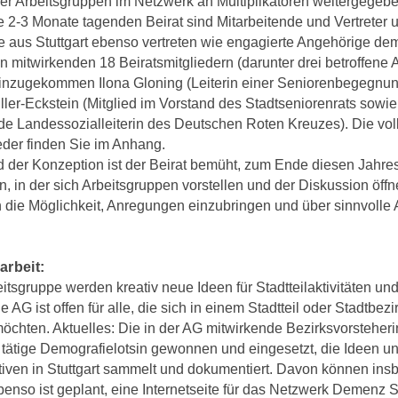
er Arbeitsgruppen im Netzwerk an Multiplikatoren weitergegeben
le 2-3 Monate tagenden Beirat sind Mitarbeitende und Vertreter u
 aus Stuttgart ebenso vertreten wie engagierte Angehörige d
 mitwirkenden 18 Beiratsmitgliedern (darunter drei betroffene 
inzugekommen Ilona Gloning (Leiterin einer Seniorenbegegnungs
ler-Eckstein (Mitglied im Vorstand des Stadtseniorenrats sowie 
nde Landessozialleiterin des Deutschen Roten Kreuzes). Die voll
eder finden Sie im Anhang.
 der Konzeption ist der Beirat bemüht, zum Ende diesen Jahres 
, in der sich Arbeitsgruppen vorstellen und der Diskussion öff
n die Möglichkeit, Anregungen einzubringen und über sinnvolle A
arbeit:
eitsgruppe werden kreativ neue Ideen für Stadtteilaktivitäten 
ie AG ist offen für alle, die sich in einem Stadtteil oder Stadtb
öchten. Aktuelles: Die in der AG mitwirkende Bezirksvorsteheri
 tätige Demografielotsin gewonnen und eingesetzt, die Ideen u
iativen in Stuttgart sammelt und dokumentiert. Davon können ins
Ebenso ist geplant, eine Internetseite für das Netzwerk Demenz S