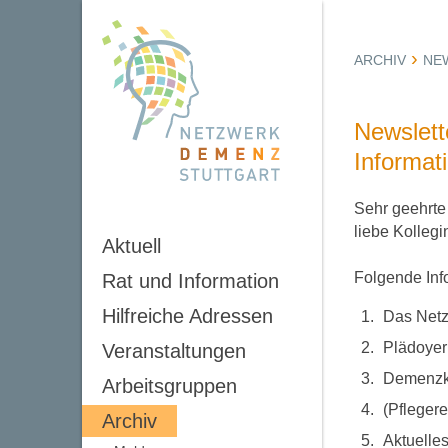
ARCHIV
NE
Newslett
Informat
Sehr geehrt
liebe Kolleg
Aktuell
Folgende Inf
Rat und Information
Hilfreiche Adressen
Das Netz
Plädoyer
Veranstaltungen
Demenzkr
Arbeitsgruppen
(Pfleger
Archiv
Aktuelle