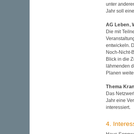
unter anderem
Jahr soll ei
AG Leben, 
Die mit Teil
Veranstaltun
entwickeln. 
Noch-Nicht-B
Blick in die 
lähmenden de
Planen weit
Thema Kra
Das Netzwerk
Jahr eine Ve
interessiert.
4. Intere