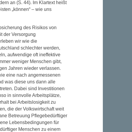
ern an (S. 44). Im Klartext heißt
eisten „können“ – wie uns
bsicherung des Risikos von
it der Versorgung
rleben wir wie die
utschland schlechter werden,
, aufwendige oft ineffektive
immer weniger Menschen gibt,
gen Jahren wieder verlassen.
, wie eine nach angemessenen
d was diese uns dann alle
reten. Dabei sind Investitionen
so in sinnvolle Arbeitsplätze,
halt bei Arbeitslosigkeit zu
en, die der Volkswirtschaft weit
mane Betreuung Pflegebedürftiger
ene Lebensbedingungen für
edürftiger Menschen zu einem