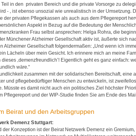
Teil in den privaten Bereich und die private Vorsorge zu delegi
ird - , ist ebenso unsozial wie unrealistisch in der Umsetzung. 
ie der privaten Pflegekassen als auch aus dem Pflegereport her
 persönlichen Aspekt in Bezug auf die Bedeutung der Menschlich
demenzkranken Frau selbst ansprechen: Helga Rohra, die begin
der Münchener Alzheimer Gesellschaft aktiv ist, äußerte sich n
n Alzheimer Gesellschaft folgendermaßen: „Und wenn ich imme
 ein Lächeln über mein Gesicht. Ich erinnere mich an meine Fam
 dieses ‚demenzfreundlich’! Eigentlich geht es ganz einfach: w
ndlich wäre.“
ndlichkeit zusammen mit der solidarischen Bereitschaft, ein
 und pflegebedürftiger Menschen zu entwickeln, ist zweifellos 
. Müsste es damit nicht auch ein politisches Ziel höchster Priori
um Pflegereport und der WIP-Studie finden Sie am Ende des Mai
m Beirat und den Arbeitsgruppen
werk Demenz Stuttgart:
 der Konzeption ist der Beirat Netzwerk Demenz ein Gremium, 