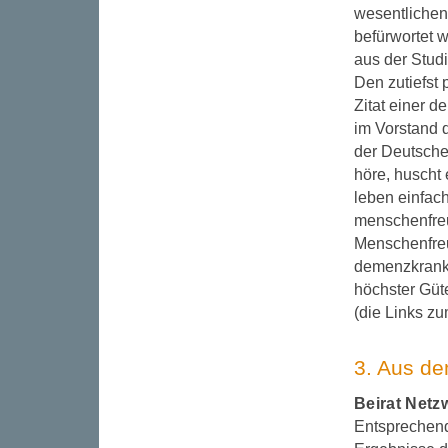
wesentlichen 
befürwortet w
aus der Stud
Den zutiefst
Zitat einer 
im Vorstand 
der Deutsche
höre, huscht
leben einfach
menschenfreu
Menschenfreu
demenzkranker
höchster Güte
(die Links z
3. Aus de
Beirat Netz
Entsprechend