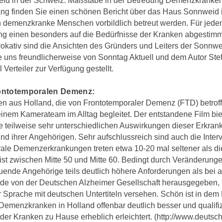
d in der Schweiz: Maßstäbe in der Betreuung Demenzkranker
ng finden Sie einen schönen Bericht über das Haus Sonnweid i
n demenzkranke Menschen vorbildlich betreut werden. Für jeden
ung einen besonders auf die Bedürfnisse der Kranken abgesti
ovokativ sind die Ansichten des Gründers und Leiters der Sonnw
e uns freundlicherweise von Sonntag Aktuell und dem Autor Ste
 Verteiler zur Verfügung gestellt.
ontotemporalen Demenz:
n aus Holland, die von Frontotemporaler Demenz (FTD) betroff
inem Kamerateam im Alltag begleitet. Der entstandene Film bie
die teilweise sehr unterschiedlichen Auswirkungen dieser Erkra
und ihrer Angehörigen. Sehr aufschlussreich sind auch die Inte
ale Demenzerkrankungen treten etwa 10-20 mal seltener als di
st zwischen Mitte 50 und Mitte 60. Bedingt durch Veränderung
reuende Angehörige teils deutlich höhere Anforderungen als b
e von der Deutschen Alzheimer Gesellschaft herausgegeben, ko
r Sprache mit deutschen Untertiteln versehen. Schön ist in dem
Demenzkranken in Holland offenbar deutlich besser und qualifiz
 der Kranken zu Hause erheblich erleichtert. (http://www.deuts