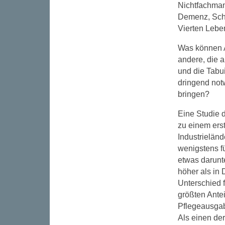
Nichtfachman
Demenz, Schl
Vierten Lebe
Was können A
andere, die 
und die Tabu
dringend not
bringen?
Eine Studie d
zu einem erst
Industrielän
wenigstens f
etwas darunt
höher als in
Unterschied f
größten Ante
Pflegeausgab
Als einen de