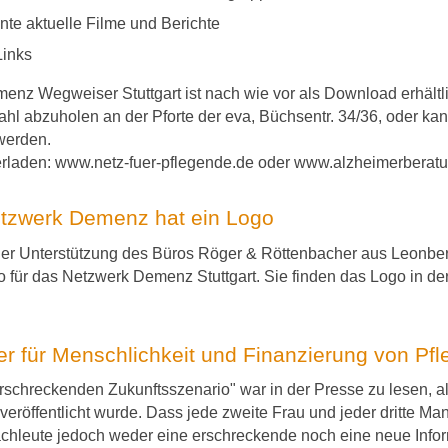
nte aktuelle Filme und Berichte
Links
enz Wegweiser Stuttgart ist nach wie vor als Download erhält
Zahl abzuholen an der Pforte der eva, Büchsentr. 34/36, oder 
werden.
rladen: www.netz-fuer-pflegende.de oder www.alzheimerberatung
etzwerk Demenz hat ein Logo
cher Unterstützung des Büros Röger & Röttenbacher aus Leonberg
 für das Netzwerk Demenz Stuttgart. Sie finden das Logo in de
er für Menschlichkeit und Finanzierung von Pfl
rschreckenden Zukunftsszenario" war in der Presse zu lesen, al
eröffentlicht wurde. Dass jede zweite Frau und jeder dritte Ma
chleute jedoch weder eine erschreckende noch eine neue Info