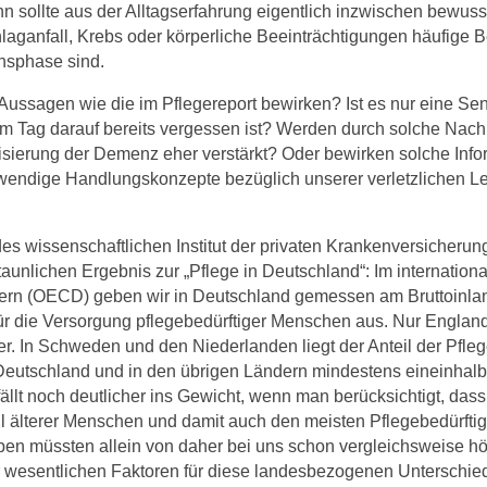
n sollte aus der Alltagserfahrung eigentlich inzwischen bewus
aganfall, Krebs oder körperliche Beeinträchtigungen häufige B
nsphase sind.
ussagen wie die im Pflegereport bewirken? Ist es nur eine Sen
am Tag darauf bereits vergessen ist? Werden durch solche Nach
isierung der Demenz eher verstärkt? Oder bewirken solche Infor
wendige Handlungskonzepte bezüglich unserer verletzlichen L
es wissenschaftlichen Institut der privaten Krankenversicherung
aunlichen Ergebnis zur „Pflege in Deutschland“: Im internation
dern (OECD) geben wir in Deutschland gemessen am Bruttoinlan
ür die Versorgung pflegebedürftiger Menschen aus. Nur Englan
er. In Schweden und den Niederlanden liegt der Anteil der Pfl
 Deutschland und in den übrigen Ländern mindestens eineinhalb
ällt noch deutlicher ins Gewicht, wenn man berücksichtigt, das
il älterer Menschen und damit auch den meisten Pflegebedürfti
en müssten allein von daher bei uns schon vergleichsweise höh
r wesentlichen Faktoren für diese landesbezogenen Unterschiede