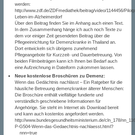
werden:
http://www.zdf.de/ZDFmediathek/beitrag/video/1144456/Pilotpr
Leben-im-Alzheimerdorf
Über den Beitrag finden Sie im Anhang auch einen Text.
In dem Zusammenhang hänge ich auch noch Texte zu
dem vor einiger Zeit gesendeten Beitrag über die
Pflegeeinrichtung für Demenzkranke in Thailand an.
Dort entwickeln sich übrigens zunehmend
Pflegeangebote für Kurzzeit- und Dauerbetreuung. Von
beiden Filmbeiträgen kann ich Ihnen bei Bedarf auch
eine Aufzeichnung in Dateiform zukommen lassen.
Neue kostenlose Broschüren zu Demenz:
Wenn das Gedächtnis nachlässt – Ein Ratgeber für die
häusliche Betreuung demenzkranker älterer Menschen:
Die Broschüre enthält vielfältige fundierte und
verständlich geschriebene Informationen für
Angehörige. Sie steht im Internet als Download bereit
und kann auch kostenlos angefordert werden.
http://www.bundesgesundheitsministerium.de/cln_178/nn_1
P-G504-Wenn-das-Gedaechtnis-nachlaesst.html?
__nnn=true