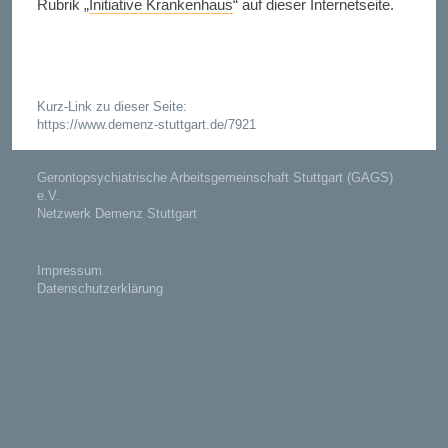
Rubrik „
Initiative Krankenhaus
“ auf dieser Internetseite.
Kurz-Link zu dieser Seite:
https://www.demenz-stuttgart.de/7921
Gerontopsychiatrische Arbeitsgemeinschaft Stuttgart (GAGS)
e.V.
Netzwerk Demenz Stuttgart
Impressum
Datenschutzerklärung