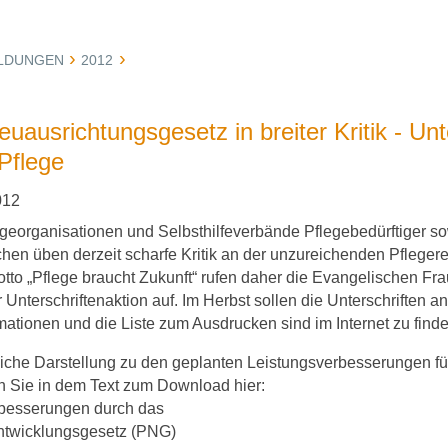
LDUNGEN
2012
uausrichtungsgesetz in breiter Kritik - Unt
Pflege
012
legeorganisationen und Selbsthilfeverbände Pflegebedürftiger s
hen üben derzeit scharfe Kritik an der unzureichenden Pflegeref
tto „Pflege braucht Zukunft“ rufen daher die Evangelischen Fr
r Unterschriftenaktion auf. Im Herbst sollen die Unterschriften 
mationen und die Liste zum Ausdrucken sind im Internet zu find
liche Darstellung zu den geplanten Leistungsverbesserungen f
n Sie in dem Text zum Download hier:
besserungen durch das
ntwicklungsgesetz (PNG)