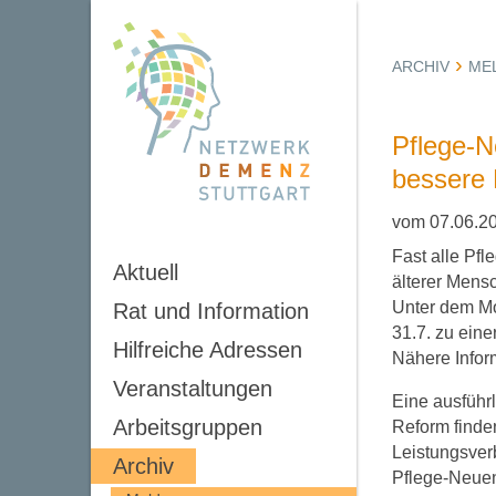
ARCHIV
ME
Pflege-Ne
bessere 
vom 07.06.2
Fast alle Pf
Aktuell
älterer Mensc
Unter dem Mo
Rat und Information
31.7. zu eine
Hilfreiche Adressen
Nähere Infor
Veranstaltungen
Eine ausführ
Arbeitsgruppen
Reform finde
Leistungsver
Archiv
Pflege-Neue