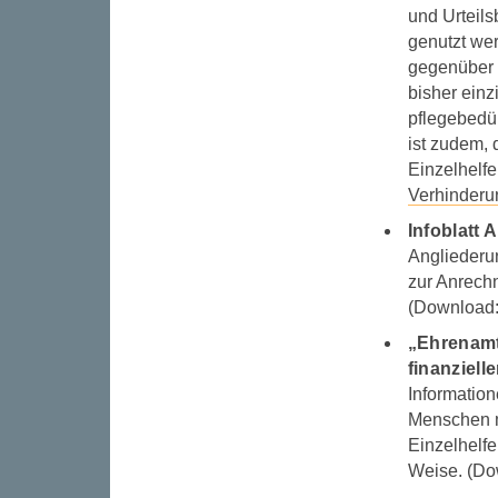
und Urteil
genutzt wer
gegenüber 
bisher einz
pflegebedü
ist zudem, 
Einzelhelfe
Verhinderu
Infoblatt
Angliederu
zur Anrech
(Download
„Ehrenamt
finanziel
Informatio
Menschen m
Einzelhelfe
Weise. (Do