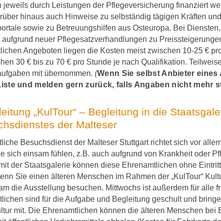
n jeweils durch Leistungen der Pflegeversicherung finanziert w
arüber hinaus auch Hinweise zu selbständig tägigen Kräften un
portale sowie zu Betreuungshilfen aus Osteuropa. Bei Diensten,
s aufgrund neuer Pflegesatzverhandlungen zu Preissteigerung
lichen Angeboten liegen die Kosten meist zwischen 10-25 € pro
hen 30 € bis zu 70 € pro Stunde je nach Qualifikation. Teilweis
aufgaben mit übernommen.
(
Wenn Sie selbst Anbieter eines
e Liste und melden gern zurück, falls Angaben nicht mehr 
leitung „KulTour“ – Begleitung in die Staatsgal
hsdienstes der Malteser
iche Besuchsdienst der Malteser Stuttgart richtet sich vor alle
 sich einsam fühlen, z.B. auch aufgrund von Krankheit oder Pfl
mit der Staatsgalerie können diese Ehrenamtlichen ohne Eintr
nn Sie einen älteren Menschen im Rahmen der „KulTour“ Kultu
 die Ausstellung besuchen. Mittwochs ist außerdem für alle freie
ichen sind für die Aufgabe und Begleitung geschult und bringen
ltur mit. Die Ehrenamtlichen können die älteren Menschen bei