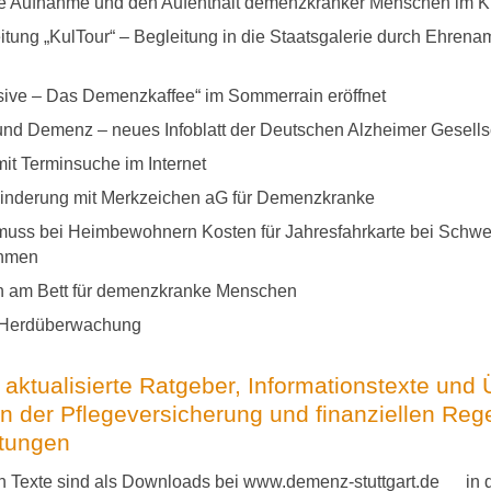
die Aufnahme und den Aufenthalt demenzkranker Menschen im 
itung „KulTour“ – Begleitung in die Staatsgalerie durch Ehren
usive – Das Demenzkaffee“ im Sommerrain eröffnet
 und Demenz – neues Infoblatt der Deutschen Alzheimer Gesells
it Terminsuche im Internet
nderung mit Merkzeichen aG für Demenzkranke
muss bei Heimbewohnern Kosten für Jahresfahrkarte bei Schw
ehmen
n am Bett für demenzkranke Menschen
 Herdüberwachung
aktualisierte Ratgeber, Informationstexte und 
n der Pflegeversicherung und finanziellen Reg
stungen
n Texte sind als Downloads bei
www.demenz-stuttgart.de
in 