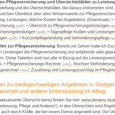
ion Pflegeversicherung und Übersichtsblätter zu Leistu
ellung und die Übersichtsblätter, die daraus entnommen sind,
lichen Überblick über alles Wissenswerte zur Pflegeversicher
ng, Leistungen, übliche Kosten bei Angeboten). (Downloads: >
icherung
; >
Übersicht zu Pflegeversicherungsleistungen
icherungsleistungen
; >
Tagespflege Kosten und Leistunge
ngen
; >
Kurzzeitpflegeleistung und Verhinderungspflege
fen zur Pflegeversicherung
: Bereits vor Jahren hatte ich Exce
n Leistungen der Pflegeversicherung und anfallende oder gepl
. Diese Tabellen sind nun alle in Bezug auf die Leistungsverä
s: >
Pflegeversicherungs-Rechner
;
Rechner Verhinderungs
egerechner
;
Zuzahlung und Leistungszuschlag im Pflegeh
en zu niedrigschwelligen Angeboten in Stuttgart
Haushalt und andere Unterstützung im Alltag
ktualisierte Übersicht hierzu finden Sie hier:
www.demenz-stutt
Betreuung, Pflege und Anderes“). In den Übersichten sind Ange
 auch durch Kräfte, die bei einem Dienst angestellt sind. Die Ü