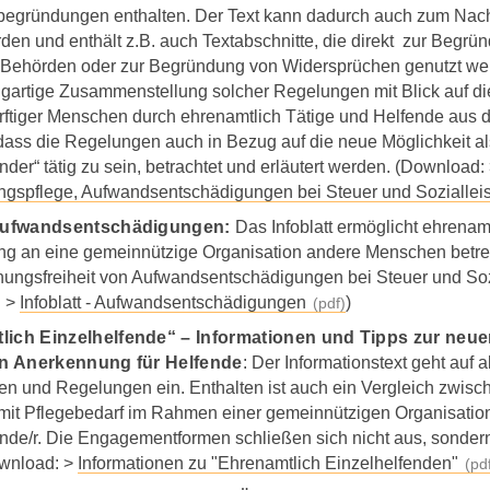
sbegründungen enthalten. Der Text kann dadurch auch zum Na
den und enthält z.B. auch Textabschnitte, die direkt zur Beg
Behörden oder zur Begründung von Widersprüchen genutzt werd
igartige Zusammenstellung solcher Regelungen mit Blick auf di
rftiger Menschen durch ehrenamtlich Tätige und Helfende aus 
dass die Regelungen auch in Bezug auf die neue Möglichkeit al
nder“ tätig zu sein, betrachtet und erläutert werden. (Download:
ngspflege, Aufwandsentschädigungen bei Steuer und Soziallei
 Aufwandsentschädigungen:
Das Infoblatt ermöglicht ehrenamt
ng an eine gemeinnützige Organisation andere Menschen betre
nungsfreiheit von Aufwandsentschädigungen bei Steuer und Sozi
: >
Infoblatt - Aufwandsentschädigungen
)
lich Einzelhelfende“ – Informationen und Tipps zur neue
len Anerkennung für Helfende
: Der Informationstext geht auf 
nen und Regelungen ein. Enthalten ist auch ein Vergleich zwi
it Pflegebedarf im Rahmen einer gemeinnützigen Organisation 
nde/r. Die Engagementformen schließen sich nicht aus, sondern
wnload: >
Informationen zu "Ehrenamtlich Einzelhelfenden"