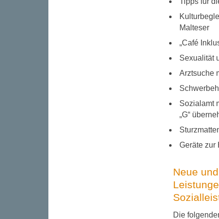
Tipps für 
Kulturbegle
Malteser
„Café Inkl
Sexualität
Arztsuche m
Schwerbehi
Sozialamt 
„G“ übern
Sturzmatte
Geräte zur
Neue und 
Leistunge
Soziallei
Die folgende