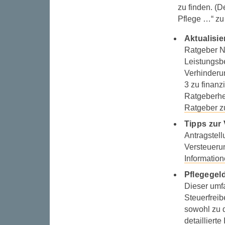
zu finden. (D
Pflege …“ zu 
Aktualisie
Ratgeber Nr
Leistungsbe
Verhinderun
3 zu finanz
Ratgeberhef
Ratgeber z
Tipps zur
Antragstel
Versteueru
Informatio
Pflegegel
Dieser umfa
Steuerfreib
sowohl zu 
detailliert