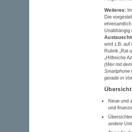
Weiteres:
Im
Die vorgeste
ehrenamtlich 
Unabhängig d
Austauschmö
wird z.B. auf
Rubrik „Rat 
„Hilfreiche A
(Wer mit dem
Smartphone u
gerade in Vo
Übersicht
Neue und ak
und finanz
Übersichten
andere Unte