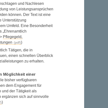
chschlagen und Nachlesen
ründung von Leistungsansprüchen
en können. Der Text ist eine
e Unterstützung
dem Umfeld. Eine Besonderheit
s „Ehrenamtlich
 >
Pflegegeld,
stungen
)
lich Tätigen, die in
uen, einen schnellen Überblick
alleistungen zu erhalten.
n Möglichkeit einer
alle bisher verfügbaren
schen dem Engagement für
und der Tätigkeit als
 ergänzen sich auf sinnvolle
)