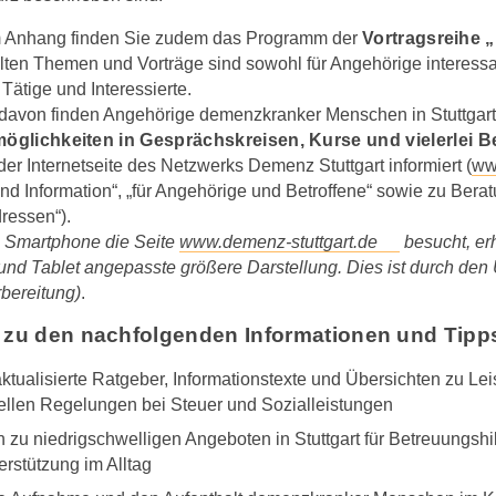
 Anhang finden Sie zudem das Programm der
Vortragsreihe 
llten Themen und Vorträge sind sowohl für Angehörige interessa
Tätige und Interessierte.
avon finden Angehörige demenzkranker Menschen in Stuttgar
glichkeiten in Gesprächskreisen, Kurse und vielerlei 
 der Internetseite des Netzwerks Demenz Stuttgart informiert (
ww
und Information“, „für Angehörige und Betroffene“ sowie zu Ber
dressen“).
 Smartphone die Seite
www.demenz-stuttgart.de
besucht, erh
nd Tablet angepasste größere Darstellung. Dies ist durch den
rbereitung)
.
 zu den nachfolgenden Informationen und Tipp
tualisierte Ratgeber, Informationstexte und Übersichten zu Le
iellen Regelungen bei Steuer und Sozialleistungen
 zu niedrigschwelligen Angeboten in Stuttgart für Betreuungshil
rstützung im Alltag