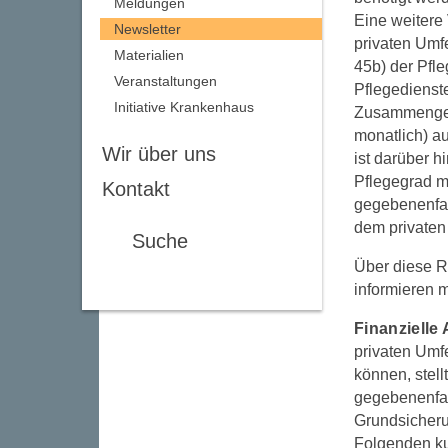
Meldungen
Eine weitere
Newsletter
privaten Umf
Materialien
45b) der Pfle
Veranstaltungen
Pflegedienste
Initiative Krankenhaus
Zusammengere
monatlich) a
Wir über uns
ist darüber h
Pflegegrad m
Kontakt
gegebenenfal
dem privaten
Suche
Über diese R
informieren 
Finanzielle
privaten Umf
können, stel
gegebenenfal
Grundsicherun
Folgenden ku