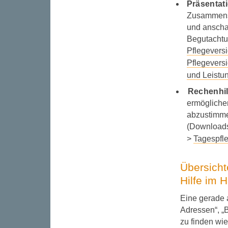
Präsentat
Zusammenst
und anschau
Begutachtu
Pflegevers
Pflegevers
und Leistu
Rechenhil
ermögliche
abzustimmen
(Download
>
Tagespfl
Übersicht
Hilfe im 
Eine gerade a
Adressen“, „
zu finden wie