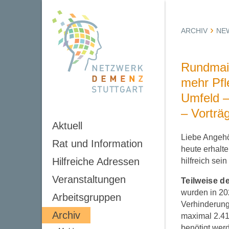
ARCHIV
NE
Rundmail
mehr Pfl
Umfeld –
– Vorträ
Aktuell
Liebe Angehör
Rat und Information
heute erhalt
Hilfreiche Adressen
hilfreich sei
Veranstaltungen
Teilweise d
wurden in 20
Arbeitsgruppen
Verhinderung
Archiv
maximal 2.418
benötigt wer