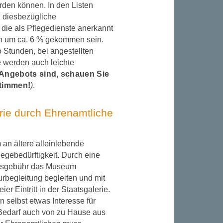
erden können. In den Listen
d diesbezügliche
 die als Pflegedienste anerkannt
en um ca. 6 % gekommen sein.
 Stunden, bei angestellten
e werden auch leichte
 Angebots sind, schauen Sie
stimmen!
)
.
erie durch Ehrenamtliche
m an ältere alleinlebende
egebedürftigkeit. Durch eine
ittsgebühr das Museum
rbegleitung begleiten und mit
r Eintritt in der Staatsgalerie.
 selbst etwas Interesse für
 Bedarf auch von zu Hause aus