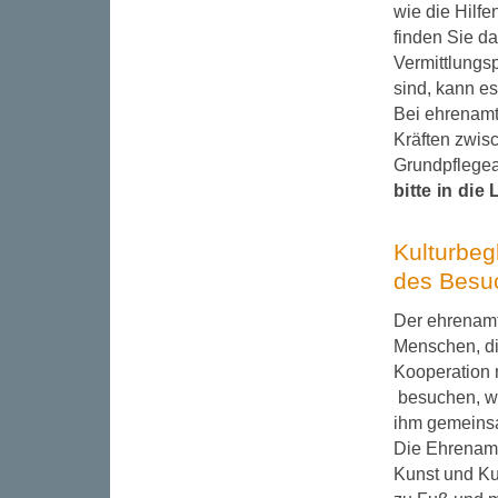
wie die Hilfe
finden Sie d
Vermittlungs
sind, kann e
Bei ehrenamt
Kräften zwisc
Grundpflege
bitte in di
Kulturbeg
des Besuc
Der ehrenamtl
Menschen, die
Kooperation 
besuchen, we
ihm gemeinsam
Die Ehrenamtl
Kunst und Ku