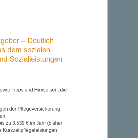
tgeber – Deutlich
us dem sozialen
nd Sozialleistungen
owie Tipps und Hinweisen, die
ngen der Pflegeversicherung
den
s zu 3.539 € im Jahr (bisher
e Kurzzeitpflegeleistungen