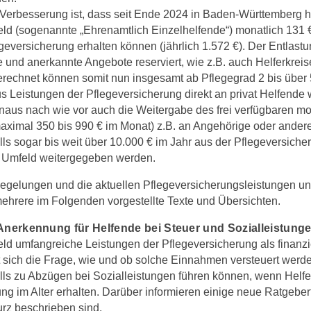
 Verbesserung ist, dass seit Ende 2024 in Baden-Württemberg
eld (sogenannte „Ehrenamtlich Einzelhelfende“) monatlich 131 
geversicherung erhalten können (jährlich 1.572 €). Der Entlastu
 und anerkannte Angebote reserviert, wie z.B. auch Helferkreis
chnet können somit nun insgesamt ab Pflegegrad 2 bis über 5.
us Leistungen der Pflegeversicherung direkt an privat Helfend
inaus nach wie vor auch die Weitergabe des frei verfügbaren mo
aximal 350 bis 990 € im Monat) z.B. an Angehörige oder ander
ls sogar bis weit über 10.000 € im Jahr aus der Pflegeversich
 Umfeld weitergegeben werden.
egelungen und die aktuellen Pflegeversicherungsleistungen un
mehrere im Folgenden vorgestellte Texte und Übersichten.
 Anerkennung für Helfende bei Steuer und Sozialleistung
eld umfangreiche Leistungen der Pflegeversicherung als finanz
lt sich die Frage, wie und ob solche Einnahmen versteuert wer
ls zu Abzügen bei Sozialleistungen führen können, wenn Helfe
g im Alter erhalten. Darüber informieren einige neue Ratgebert
rz beschrieben sind.