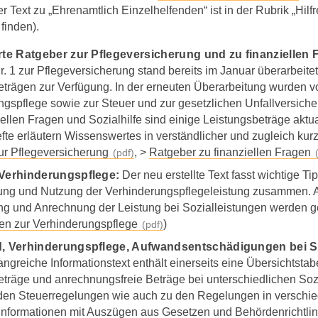
er Text zu „Ehrenamtlich Einzelhelfenden“ ist in der Rubrik „Hil
finden).
rte Ratgeber zur Pflegeversicherung und zu finanziellen
. 1 zur Pflegeversicherung stand bereits im Januar überarbeite
trägen zur Verfügung. In der erneuten Überarbeitung wurden vo
gspflege sowie zur Steuer und zur gesetzlichen Unfallversiche
iellen Fragen und Sozialhilfe sind einige Leistungsbeträge aktua
te erläutern Wissenswertes in verständlicher und zugleich kur
ur Pflegeversicherung
, >
Ratgeber zu finanziellen Fragen
 Verhinderungspflege:
Der neu erstellte Text fasst wichtige T
lung und Nutzung der Verhinderungspflegeleistung zusammen. A
ng und Anrechnung der Leistung bei Sozialleistungen werden 
nen zur Verhinderungspflege
)
d, Verhinderungspflege, Aufwandsentschädigungen bei St
ngreiche Informationstext enthält einerseits eine Übersichtstabel
eträge und anrechnungsfreie Beträge bei unterschiedlichen Soz
den Steuerregelungen wie auch zu den Regelungen in verschi
e Informationen mit Auszügen aus Gesetzen und Behördenrichtlin