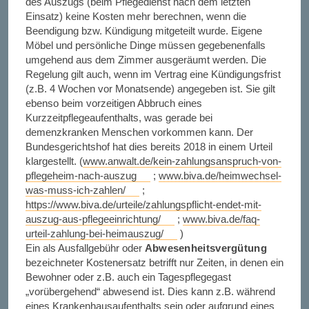
des Auszugs (beim Pflegedienst nach dem letzten
Einsatz) keine Kosten mehr berechnen, wenn die
Beendigung bzw. Kündigung mitgeteilt wurde. Eigene
Möbel und persönliche Dinge müssen gegebenenfalls
umgehend aus dem Zimmer ausgeräumt werden. Die
Regelung gilt auch, wenn im Vertrag eine Kündigungsfrist
(z.B. 4 Wochen vor Monatsende) angegeben ist. Sie gilt
ebenso beim vorzeitigen Abbruch eines
Kurzzeitpflegeaufenthalts, was gerade bei
demenzkranken Menschen vorkommen kann. Der
Bundesgerichtshof hat dies bereits 2018 in einem Urteil
klargestellt. (
www.anwalt.de/kein-zahlungsanspruch-von-
pflegeheim-nach-auszug
;
www.biva.de/heimwechsel-
was-muss-ich-zahlen/
;
https://www.biva.de/urteile/zahlungspflicht-endet-mit-
auszug-aus-pflegeeinrichtung/
;
www.biva.de/faq-
urteil-zahlung-bei-heimauszug/
)
Ein als Ausfallgebühr oder
Abwesenheitsvergütung
bezeichneter Kostenersatz betrifft nur Zeiten, in denen ein
Bewohner oder z.B. auch ein Tagespflegegast
„vorübergehend“ abwesend ist. Dies kann z.B. während
eines Krankenhausaufenthalts sein oder aufgrund eines