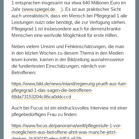
1 entsprachen insgesamt nur etwa 640 Millionen Euro im
Jahr (
www.spiegel.de
). Es ist aus praktischer Sicht
auch unrealistisch, dass ein Mensch bei Pflegegrad 1 alle
Leistungen nutzt oder benötigt, die zur Verfügung stehen.
Pflegegrad 1 ist insbesondere auch für demenzkranke
Menschen eine wertvolle Möglichkeit für erste Hilfen.
Neben vielem Unsinn und Fehleinschätzungen, die man
in den letzten Wochen zu diesem Thema in den Medien
lesen konnte, kamen in der Bildzeitung ausnahmsweise
die fundiertesten Einschätzungen, nämlich von
Betroffenen:
https://www.bild.de/news/inland/regierung-prueft-aus-fuer-
pflegegrad-1-das-sagen-die-betroffenen-
68da73153204c86ca0ddcccd
Auch bei Focus ist ein eindrucksvolles Interview mit einer
pflegebedürftigen Frau zu finden:
https://www.focus.de/panorama/welt/pflegestufe-1-vor-
moeglichem-aus-betroffene-ahnt-was-manche-jetzt-
denken_0c8201f0-efea-4d52-a529-