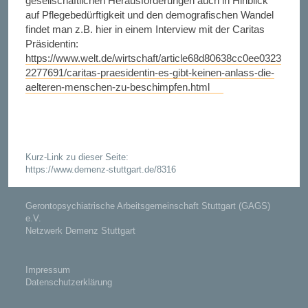
gesellschaftlichen Herausforderungen auch in Hinblick
auf Pflegebedürftigkeit und den demografischen Wandel
findet man z.B. hier in einem Interview mit der Caritas
Präsidentin:
https://www.welt.de/wirtschaft/article68d80638cc0ee0323
2277691/caritas-praesidentin-es-gibt-keinen-anlass-die-
aelteren-menschen-zu-beschimpfen.html
Kurz-Link zu dieser Seite:
https://www.demenz-stuttgart.de/8316
Gerontopsychiatrische Arbeitsgemeinschaft Stuttgart (GAGS)
e.V.
Netzwerk Demenz Stuttgart
Impressum
Datenschutzerklärung