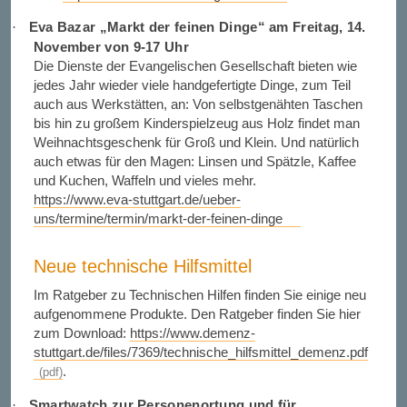
Eva Bazar „Markt der feinen Dinge“ am Freitag, 14.
·
November von 9-17 Uhr
Die Dienste der Evangelischen Gesellschaft bieten wie
jedes Jahr wieder viele handgefertigte Dinge, zum Teil
auch aus Werkstätten, an: Von selbstgenähten Taschen
bis hin zu großem Kinderspielzeug aus Holz findet man
Weihnachtsgeschenk für Groß und Klein. Und natürlich
auch etwas für den Magen: Linsen und Spätzle, Kaffee
und Kuchen, Waffeln und vieles mehr.
https://www.eva-stuttgart.de/ueber-
uns/termine/termin/markt-der-feinen-dinge
Neue technische Hilfsmittel
Im Ratgeber zu Technischen Hilfen finden Sie einige neu
aufgenommene Produkte. Den Ratgeber finden Sie hier
zum Download:
https://www.demenz-
stuttgart.de/files/7369/technische_hilfsmittel_demenz.pdf
.
Smartwatch zur Personenortung und für
·